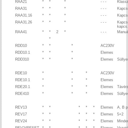
RAA21
*
*
*
- - -
Klassz
RAA31
*
*
*
- - -
Kapcs
RAA31.16
*
*
*
- - -
Kapcso
RAA31.26
*
*
*
- - -
Kapcs
kapcs
RAA41
*
*
2
*
- - -
Manuál
*
RDD10
*
*
*
AC230V
RDD10.1
*
*
*
Elemes
RDD310
*
*
*
Elemes
Süllye
RDE10
*
*
*
AC230V
RDE10.1
*
*
*
Elemes
RDE20.1
*
*
*
Elemes
Távérz
RDE410
*
*
*
Elemes
Süllye
REV13
*
*
*
*
*
Elemes
A, B 
REV17
*
*
*
*
*
Elemes
5+2
REV24
*
*
*
*
*
Elemes
Minde
REV24RFSET
*
*
*
*
*
Elemes
Vezeté