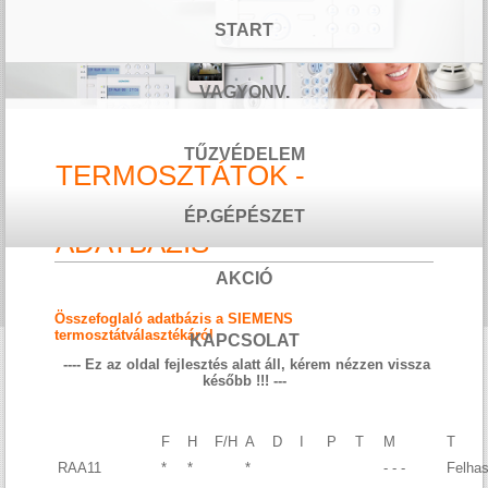
START
VAGYONV.
TŰZVÉDELEM
TERMOSZTÁTOK -
ÖSSZEFOGLALÓ
ÉP.GÉPÉSZET
ADATBÁZIS
AKCIÓ
Összefoglaló adatbázis a SIEMENS
termosztátválasztékáról
KAPCSOLAT
---- Ez az oldal fejlesztés alatt áll, kérem nézzen vissza
később !!! ---
F
H
F/H
A
D
I
P
T
M
T
RAA11
*
*
*
- - -
Felhas